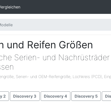
Vergleichen
Modelle
n und Reifen Größen
che Serien- und Nachrüsträder 
ssen
engröße, Serien- und OEM-Reifengröße, Lochkreis (PCD), Einp
y 2
Discovery 3
Discovery 4
Discovery 5
Di