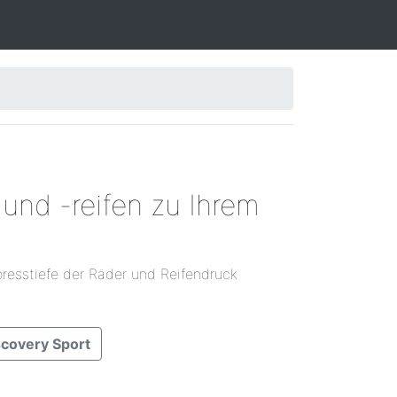
und -reifen zu Ihrem
resstiefe der Räder und Reifendruck
scovery Sport