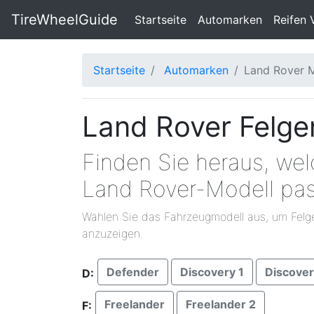
TireWheelGuide
(current)
Startseite
Automarken
Reifen 
Startseite
Automarken
Land Rover 
Land Rover Felge
Finden Sie heraus, wel
Land Rover-Modell pa
Wählen Sie das Fahrzeugmodell aus, um Felg
anzuzeigen.
Defender
Discovery 1
Discover
D:
Freelander
Freelander 2
F: