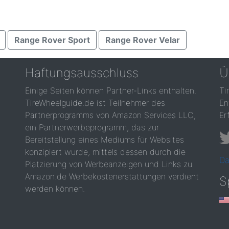
Range Rover Sport
Range Rover Velar
Haftungsausschluss
Ü
Einige Seiten können Partner-Links enthalten.
Ti
TireWheelguide.de ist Teilnehmer des
En
Partnerprogramms von Amazon Services LLC,
Er
ein Partnerwerbeprogramm, das zur
Bereitstellung eines Mediums für Websites
konzipiert wurde, mittels dessen durch die
Da
Platzierung von Werbeanzeigen und Links zu
Amazon.de Werbekostenerstattungen verdient
S
werden können.