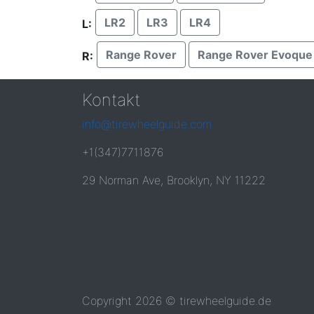
LR2
LR3
LR4
L:
Range Rover
Range Rover Evoque
R:
Kontakt
info@tirewheelguide.com
+1(347)7711876
29 Norman Ave, Brooklyn, NY 11222
Copyright 2026 © tirewheelguide.de