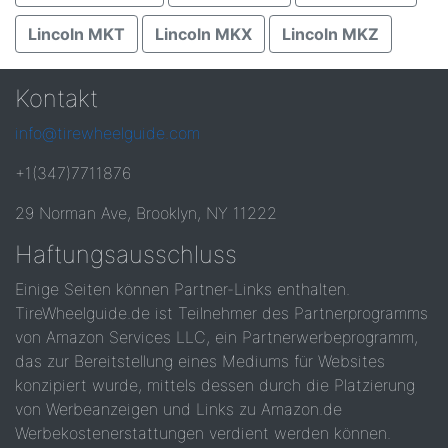
Lincoln MKT
Lincoln MKX
Lincoln MKZ
Kontakt
info@tirewheelguide.com
+1(347)7711876
29 Norman Ave, Brooklyn, NY 11222
Haftungsausschluss
Einige Seiten können Partner-Links enthalten.
TireWheelguide.de ist Teilnehmer des Partnerprogramms
von Amazon Services LLC, ein Partnerwerbeprogramm,
das zur Bereitstellung eines Mediums für Websites
konzipiert wurde, mittels dessen durch die Platzierung
von Werbeanzeigen und Links zu Amazon.de
Werbekostenerstattungen verdient werden können.