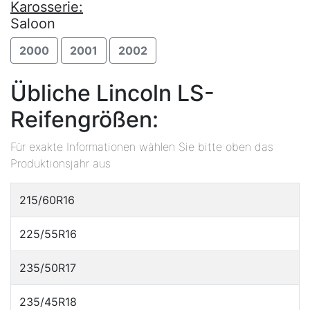
Karosserie:
Saloon
2000
2001
2002
Übliche Lincoln LS-
Reifengrößen:
Für exakte Informationen wählen Sie bitte oben das
Produktionsjahr aus
215/60R16
225/55R16
235/50R17
235/45R18