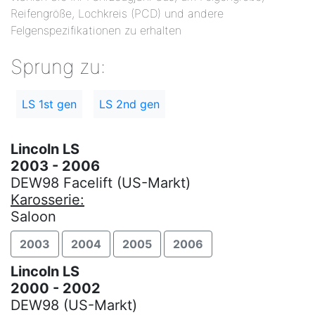
Reifengröße, Lochkreis (PCD) und andere
Felgenspezifikationen zu erhalten
Sprung zu:
LS 1st gen
LS 2nd gen
Lincoln LS
2003 - 2006
DEW98 Facelift (US-Markt)
Karosserie:
Saloon
2003
2004
2005
2006
Lincoln LS
2000 - 2002
DEW98 (US-Markt)