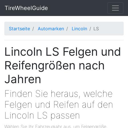
TireWheelGuide
Startseite
Automarken
Lincoln
LS
Lincoln LS Felgen und
Reifengrößen nach
Jahren
Finden Sie heraus, welche
Felgen und Reifen auf den
Lincoln LS passen
Wählen Sie Ihr Fahrzeugjahr aus, um Felgengröße,