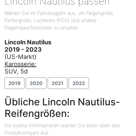
Lincoln Nautilus passen
Wählen Sie Ihr Fahrzeugjahr aus, um Felgengröße,
Reifengröße, Lochkreis (PCD) und andere
Felgenspezifikationen zu erhalten
Lincoln Nautilus
2019 - 2023
(US-Markt)
Karosserie:
SUV, 5d
2019
2020
2021
2022
Übliche Lincoln Nautilus-
Reifengrößen:
Für exakte Informationen wählen Sie bitte oben das
Produktionsjahr aus