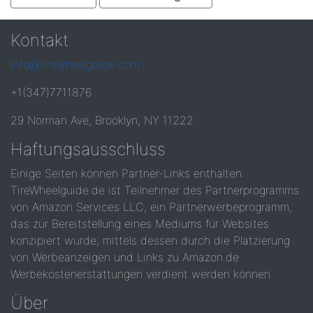
Kontakt
info@tirewheelguide.com
+1(347)7711876
29 Norman Ave, Brooklyn, NY 11222
Haftungsausschluss
Einige Seiten können Partner-Links enthalten.
TireWheelguide.de ist Teilnehmer des Partnerprogramms
von Amazon Services LLC, ein Partnerwerbeprogramm,
das zur Bereitstellung eines Mediums für Websites
konzipiert wurde, mittels dessen durch die Platzierung
von Werbeanzeigen und Links zu Amazon.de
Werbekostenerstattungen verdient werden können.
Über