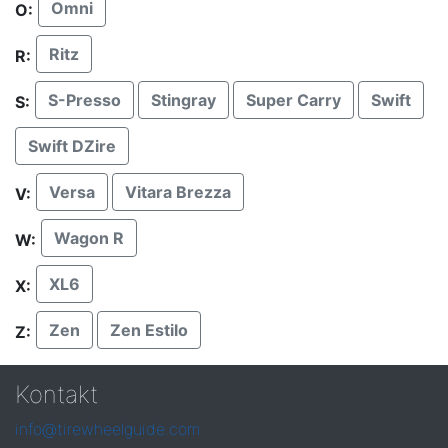
Omni
O:
Ritz
R:
S-Presso
Stingray
Super Carry
Swift
S:
Swift DZire
Versa
Vitara Brezza
V:
Wagon R
W:
XL6
X:
Zen
Zen Estilo
Z:
Kontakt
info@tirewheelguide.com