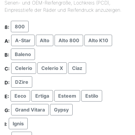
Serien- und OEM-Reifengröße, Lochkreis (PCD),
Einpresstiefe der Räder und Reifendruck anzuzeigen.
800
8:
A-Star
Alto
Alto 800
Alto K10
A:
Baleno
B:
Celerio
Celerio X
Ciaz
C:
DZire
D:
Eeco
Ertiga
Esteem
Estilo
E:
Grand Vitara
Gypsy
G:
Ignis
I: