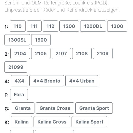
Serien- und OEM-Reifengröße, Lochkreis (PCD),
Einpresstiefe der Räder und Reifendruck anzuzeigen.
110
111
112
1200
1200DL
1300
1:
1300SL
1500
2104
2105
2107
2108
2109
2:
21099
4X4
4x4 Bronto
4x4 Urban
4:
Fora
F:
Granta
Granta Cross
Granta Sport
G:
Kalina
Kalina Cross
Kalina Sport
K: