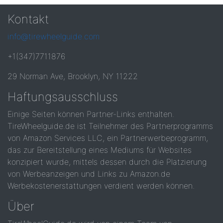
Kontakt
info@tirewheelguide.com
+1(347)7711876
29 Norman Ave, Brooklyn, NY 11222
Haftungsausschluss
Einige Seiten können Partner-Links enthalten.
TireWheelguide.de ist Teilnehmer des Partnerprogramms
von Amazon Services LLC, ein Partnerwerbeprogramm,
das zur Bereitstellung eines Mediums für Websites
konzipiert wurde, mittels dessen durch die Platzierung
von Werbeanzeigen und Links zu Amazon.de
Werbekostenerstattungen verdient werden können.
Über