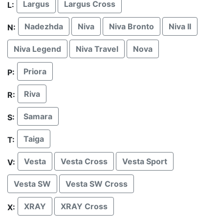
Largus
Largus Cross
L:
Nadezhda
Niva
Niva Bronto
Niva II
N:
Niva Legend
Niva Travel
Nova
Priora
P:
Riva
R:
Samara
S:
Taiga
T:
Vesta
Vesta Cross
Vesta Sport
V:
Vesta SW
Vesta SW Cross
XRAY
XRAY Cross
X: