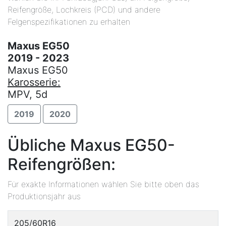
Reifengröße, Lochkreis (PCD) und andere
Felgenspezifikationen zu erhalten
Maxus EG50
2019 - 2023
Maxus EG50
Karosserie:
MPV, 5d
2019
2020
Übliche Maxus EG50-
Reifengrößen:
Für exakte Informationen wählen Sie bitte oben das
Produktionsjahr aus
205/60R16