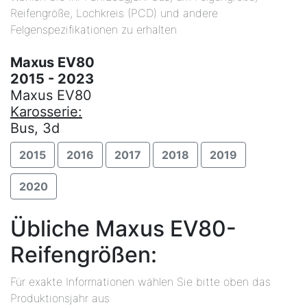
Reifengröße, Lochkreis (PCD) und andere
Felgenspezifikationen zu erhalten
Maxus EV80
2015 - 2023
Maxus EV80
Karosserie:
Bus, 3d
2015
2016
2017
2018
2019
2020
Übliche Maxus EV80-
Reifengrößen:
Für exakte Informationen wählen Sie bitte oben das
Produktionsjahr aus