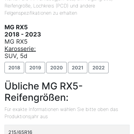
Reifengröße, Lochkreis (PCD) und andere
Felgenspezifikationen zu erhalten
MG RX5
2018 - 2023
MG RX5
Karosserie:
SUV, 5d
2018
2019
2020
2021
2022
Übliche MG RX5-
Reifengrößen:
Für exakte Informationen wählen Sie bitte oben das
Produktionsjahr aus
215/65R16