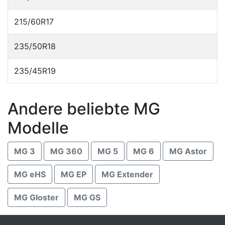
215/60R17
235/50R18
235/45R19
Andere beliebte MG
Modelle
MG 3
MG 360
MG 5
MG 6
MG Astor
MG eHS
MG EP
MG Extender
MG Gloster
MG GS