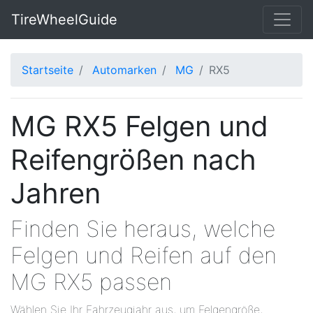
TireWheelGuide
Startseite
Automarken
MG
RX5
MG RX5 Felgen und
Reifengrößen nach
Jahren
Finden Sie heraus, welche
Felgen und Reifen auf den
MG RX5 passen
Wählen Sie Ihr Fahrzeugjahr aus, um Felgengröße,