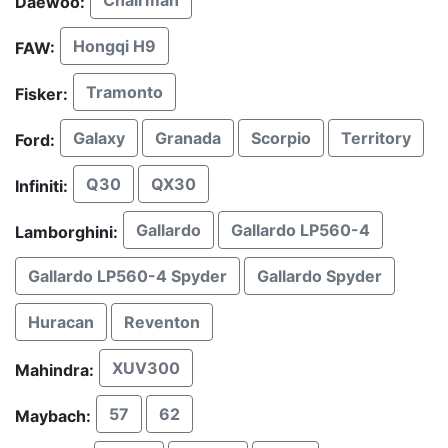
Daewoo:
Hongqi H9
FAW:
Tramonto
Fisker:
Galaxy
Granada
Scorpio
Territory
Ford:
Q30
QX30
Infiniti:
Gallardo
Gallardo LP560-4
Lamborghini:
Gallardo LP560-4 Spyder
Gallardo Spyder
Huracan
Reventon
XUV300
Mahindra:
57
62
Maybach: