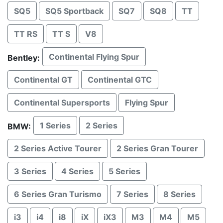
SQ5
SQ5 Sportback
SQ7
SQ8
TT
TT RS
TT S
V8
Continental Flying Spur
Bentley:
Continental GT
Continental GTC
Continental Supersports
Flying Spur
1 Series
2 Series
BMW:
2 Series Active Tourer
2 Series Gran Tourer
3 Series
4 Series
5 Series
6 Series Gran Turismo
7 Series
8 Series
i3
i4
i8
iX
iX3
M3
M4
M5