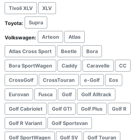
Tivoli XLV
XLV
Supra
Toyota:
Arteon
Atlas
Volkswagen:
Atlas Cross Sport
Beetle
Bora
Bora SportWagen
Caddy
Caravelle
CC
CrossGolf
CrossTouran
e-Golf
Eos
Eurovan
Fusca
Golf
Golf Alltrack
Golf Cabriolet
Golf GTI
Golf Plus
Golf R
Golf R Variant
Golf Sportsvan
Golf SportWagen
Golf SV
Golf Touran