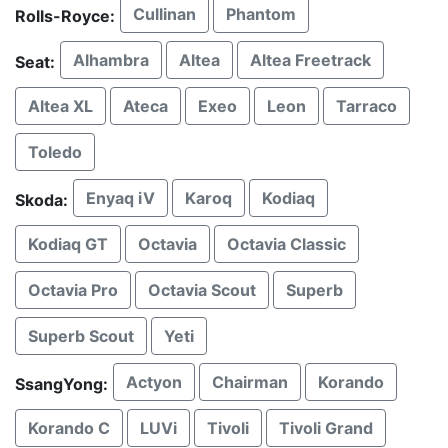
Cullinan
Phantom
Rolls-Royce:
Alhambra
Altea
Altea Freetrack
Seat:
Altea XL
Ateca
Exeo
Leon
Tarraco
Toledo
Enyaq iV
Karoq
Kodiaq
Skoda:
Kodiaq GT
Octavia
Octavia Classic
Octavia Pro
Octavia Scout
Superb
Superb Scout
Yeti
Actyon
Chairman
Korando
SsangYong:
Korando С
LUVi
Tivoli
Tivoli Grand