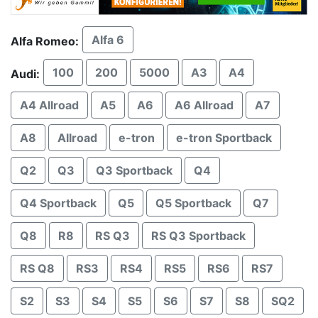
Alfa 6
Alfa Romeo:
100
200
5000
A3
A4
Audi:
A4 Allroad
A5
A6
A6 Allroad
A7
A8
Allroad
e-tron
e-tron Sportback
Q2
Q3
Q3 Sportback
Q4
Q4 Sportback
Q5
Q5 Sportback
Q7
Q8
R8
RS Q3
RS Q3 Sportback
RS Q8
RS3
RS4
RS5
RS6
RS7
S2
S3
S4
S5
S6
S7
S8
SQ2