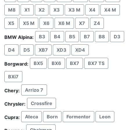
M8
X1
X2
X3
X3 M
X4
X4 M
X5
X5 M
X6
X6 M
X7
Z4
B3
B4
B5
B7
B8
D3
BMW Alpina:
D4
D5
XB7
XD3
XD4
BX5
BX6
BX7
BX7 TS
Borgward:
BXi7
Arrizo 7
Chery:
Crossfire
Chrysler:
Ateca
Born
Formentor
Leon
Cupra:
Chairman