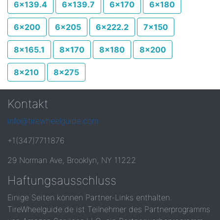
6x139.4
6x139.7
6x170
6x180
6x200
6x205
6x222.2
7x150
8x165.1
8x170
8x180
8x200
8x210
8x275
Kontakt
info@tirewheelguide.com
+1(347)7711876
29 Norman Ave, Brooklyn, NY 11222
Haftungsausschluss
Einige Seiten können Partner-Links enthalten.
TireWheelguide.de ist Teilnehmer des Partnerprogramms