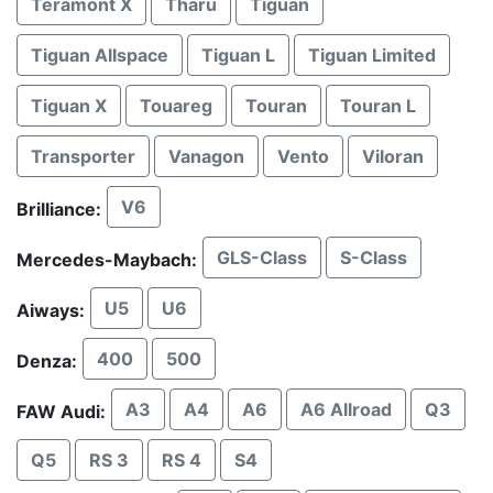
Teramont X
Tharu
Tiguan
Tiguan Allspace
Tiguan L
Tiguan Limited
Tiguan X
Touareg
Touran
Touran L
Transporter
Vanagon
Vento
Viloran
V6
Brilliance:
GLS-Class
S-Class
Mercedes-Maybach:
U5
U6
Aiways:
400
500
Denza:
A3
A4
A6
A6 Allroad
Q3
FAW Audi:
Q5
RS 3
RS 4
S4