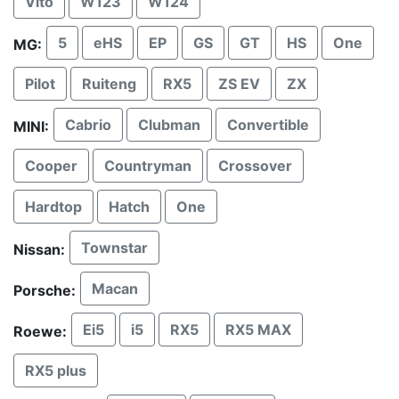
Vito
W123
W124
5
eHS
EP
GS
GT
HS
One
MG:
Pilot
Ruiteng
RX5
ZS EV
ZX
Cabrio
Clubman
Convertible
MINI:
Cooper
Countryman
Crossover
Hardtop
Hatch
One
Townstar
Nissan:
Macan
Porsche:
Ei5
i5
RX5
RX5 MAX
Roewe:
RX5 plus