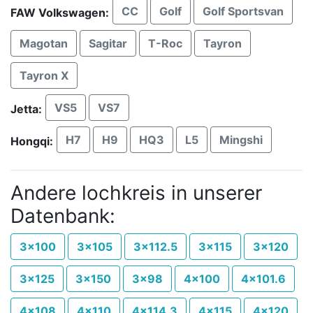
CC
Golf
Golf Sportsvan
FAW Volkswagen:
Magotan
Sagitar
T-Roc
Tayron
Tayron X
VS5
VS7
Jetta:
H7
H9
HQ3
L5
Mingshi
Hongqi:
Andere lochkreis in unserer
Datenbank:
3x100
3x105
3x112.5
3x115
3x120
3x125
3x150
3x98
4x100
4x101.6
4x108
4x110
4x114.3
4x115
4x120