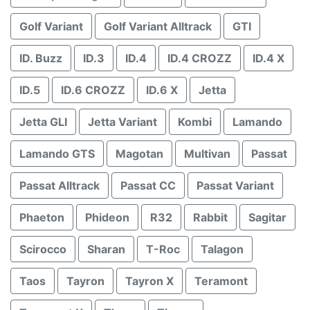
Golf Variant
Golf Variant Alltrack
GTI
ID. Buzz
ID.3
ID.4
ID.4 CROZZ
ID.4 X
ID.5
ID.6 CROZZ
ID.6 X
Jetta
Jetta GLI
Jetta Variant
Kombi
Lamando
Lamando GTS
Magotan
Multivan
Passat
Passat Alltrack
Passat CC
Passat Variant
Phaeton
Phideon
R32
Rabbit
Sagitar
Scirocco
Sharan
T-Roc
Talagon
Taos
Tayron
Tayron X
Teramont