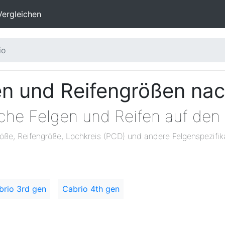
Vergleichen
io
en und Reifengrößen na
lche Felgen und Reifen auf den
öße, Reifengröße, Lochkreis (PCD) und andere Felgenspezifik
brio 3rd gen
Cabrio 4th gen