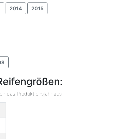
3
2014
2015
08
Reifengrößen:
ben das Produktionsjahr aus