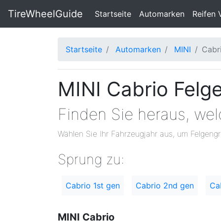
TireWheelGuide
(current)
Startseite
Automarken
Reifen 
Startseite
Automarken
MINI
Cabr
MINI Cabrio Felg
Finden Sie heraus, we
Wählen Sie Ihr Fahrzeugjahr aus, um Felgengr
Sprung zu:
Cabrio 1st gen
Cabrio 2nd gen
Ca
MINI Cabrio