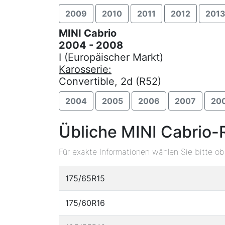
2009
2010
2011
2012
201
MINI Cabrio
2004 - 2008
I (Europäischer Markt)
Karosserie:
Convertible, 2d (R52)
2004
2005
2006
2007
20
Übliche MINI Cabrio-
Für exakte Informationen wählen Sie bitte o
175/65R15
175/60R16