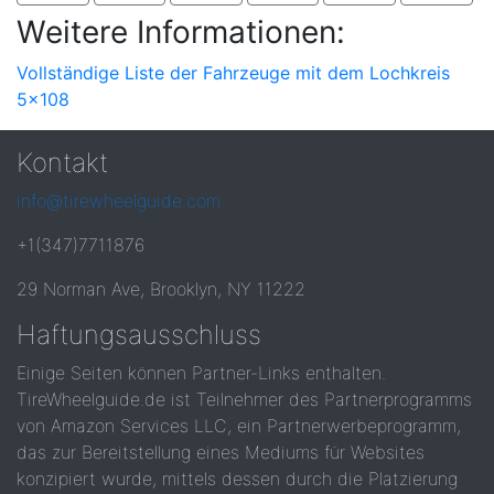
Weitere Informationen:
Vollständige Liste der Fahrzeuge mit dem Lochkreis
5x108
Kontakt
info@tirewheelguide.com
+1(347)7711876
29 Norman Ave, Brooklyn, NY 11222
Haftungsausschluss
Einige Seiten können Partner-Links enthalten.
TireWheelguide.de ist Teilnehmer des Partnerprogramms
von Amazon Services LLC, ein Partnerwerbeprogramm,
das zur Bereitstellung eines Mediums für Websites
konzipiert wurde, mittels dessen durch die Platzierung