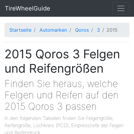
TireWheelGuide
Startseite
Automarken
Qoros
3
2015
2015 Qoros 3 Felgen
und Reifengrößen
Finden Sie heraus, welche
Felgen und Reifen auf den
2015 Qoros 3 passen
In den folgenden Tabellen finden Sie Felgengröße,
Reifengröße, Lochkreis (PCD), Einpresstiefe der Felgen
und Reifendruck.