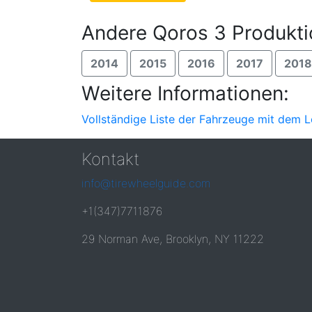
Andere Qoros 3 Produkti
2014
2015
2016
2017
2018
Weitere Informationen:
Vollständige Liste der Fahrzeuge mit dem 
Kontakt
info@tirewheelguide.com
+1(347)7711876
29 Norman Ave, Brooklyn, NY 11222