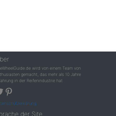
ber
reWheelGuide.de wird von einem Team von
thusiasten gemacht, das mehr als 10 Jahre
fahrung in der Reifenindustrie hat
tenschutzerklärung
prache der Site