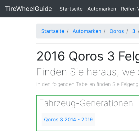
TireWheelGuide
(current)
Startseite
Automarken
Reifen 
Startseite
Automarken
Qoros
3
2016 Qoros 3 Fel
Finden Sie heraus, we
In den folgenden Tabellen finden Sie Felgeng
Fahrzeug-Generationen
Qoros 3 2014 - 2019