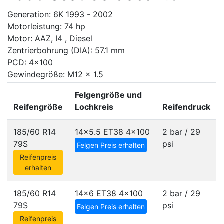
Generation: 6K 1993 - 2002
Motorleistung: 74 hp
Motor: AAZ, I4 , Diesel
Zentrierbohrung (DIA): 57.1 mm
PCD: 4x100
Gewindegröße: M12 x 1.5
Felgengröße und
Reifengröße
Lochkreis
Reifendruck
185/60 R14
14x5.5 ET38
4x100
2 bar / 29
79S
psi
Felgen Preis erhalten
Reifenpreis
erhalten
185/60 R14
14x6 ET38
4x100
2 bar / 29
79S
psi
Felgen Preis erhalten
Reifenpreis