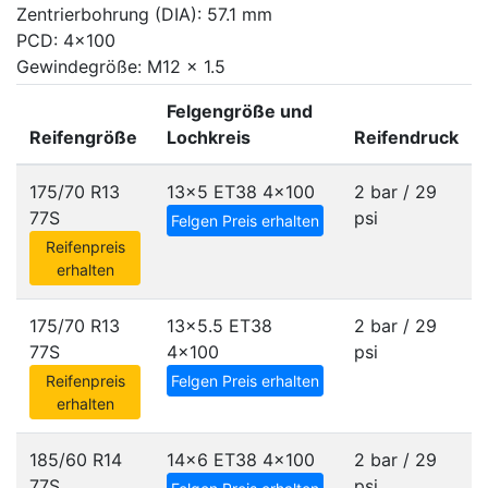
Zentrierbohrung (DIA): 57.1 mm
PCD: 4x100
Gewindegröße: M12 x 1.5
Felgengröße und
Reifengröße
Lochkreis
Reifendruck
175/70 R13
13x5 ET38
4x100
2 bar / 29
77S
psi
Felgen Preis erhalten
Reifenpreis
erhalten
175/70 R13
13x5.5 ET38
2 bar / 29
77S
4x100
psi
Reifenpreis
Felgen Preis erhalten
erhalten
185/60 R14
14x6 ET38
4x100
2 bar / 29
77S
psi