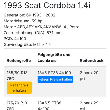
1993 Seat Cordoba 1.4i
Generation: 6K 1993 - 2002
Motorleistung: 59 hp
Motor: ABD,AEX,AKK,AKV,ANW, I4 , Petrol
Zentrierbohrung (DIA): 57.1 mm
PCD: 4x100
Gewindegröße: M12 x 1.5
Felgengröße und
Reifengröße
Lochkreis
Reifendruck
155/80 R13
13x5 ET38
4x100
2 bar / 29
76Q
psi
Felgen Preis erhalten
Reifenpreis
erhalten
175/70 R13
13x5.5 ET38
2 bar / 29
76Q
4x100
psi