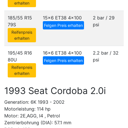
erhalten
185/55 R15
15x6 ET38
4x100
2 bar / 29
79S
psi
Felgen Preis erhalten
Reifenpreis
erhalten
195/45 R16
16x6 ET38
4x100
2.2 bar / 32
80U
psi
Felgen Preis erhalten
Reifenpreis
erhalten
1993 Seat Cordoba 2.0i
Generation: 6K 1993 - 2002
Motorleistung: 114 hp
Motor: 2E,AGG, I4 , Petrol
Zentrierbohrung (DIA): 57.1 mm