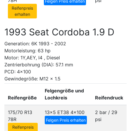
78H
psi
Felgen Preis erhalten
Reifenpreis
erhalten
1993 Seat Cordoba 1.9 D
Generation: 6K 1993 - 2002
Motorleistung: 63 hp
Motor: 1Y,AEY, I4 , Diesel
Zentrierbohrung (DIA): 57.1 mm
PCD: 4x100
Gewindegröße: M12 x 1.5
Felgengröße und
Reifengröße
Lochkreis
Reifendruck
175/70 R13
13x5 ET38
4x100
2 bar / 29
78R
psi
Felgen Preis erhalten
Reifenpreis