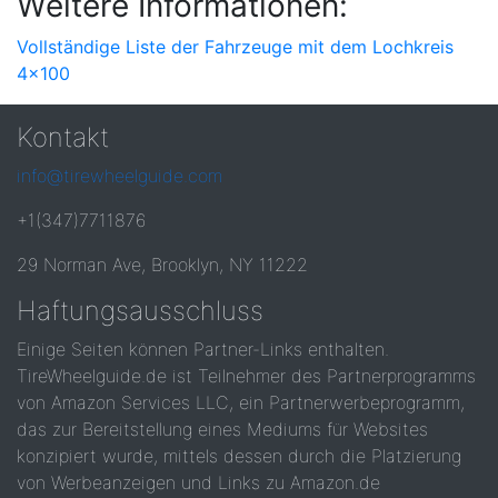
Weitere Informationen:
Vollständige Liste der Fahrzeuge mit dem Lochkreis
4x100
Kontakt
info@tirewheelguide.com
+1(347)7711876
29 Norman Ave, Brooklyn, NY 11222
Haftungsausschluss
Einige Seiten können Partner-Links enthalten.
TireWheelguide.de ist Teilnehmer des Partnerprogramms
von Amazon Services LLC, ein Partnerwerbeprogramm,
das zur Bereitstellung eines Mediums für Websites
konzipiert wurde, mittels dessen durch die Platzierung
von Werbeanzeigen und Links zu Amazon.de