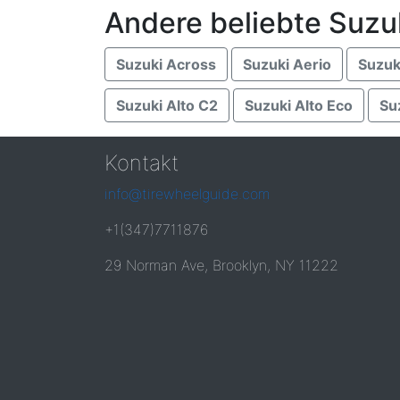
Andere beliebte Suzu
Suzuki Across
Suzuki Aerio
Suzuk
Suzuki Alto C2
Suzuki Alto Eco
Su
Kontakt
info@tirewheelguide.com
+1(347)7711876
29 Norman Ave, Brooklyn, NY 11222