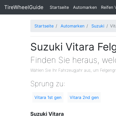
TireWheelGuide
(current)
Startseite
Automarken
Reifen 
Startseite
Automarken
Suzuki
Vit
Suzuki Vitara Fe
Finden Sie heraus, wel
Wählen Sie Ihr Fahrzeugjahr aus, um Felgengr
Sprung zu:
Vitara 1st gen
Vitara 2nd gen
Suzuki Vitara