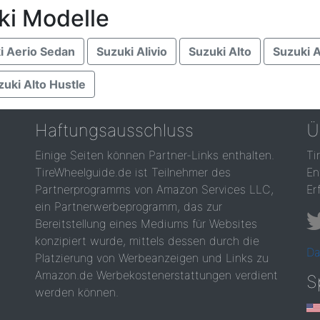
ki Modelle
i Aerio Sedan
Suzuki Alivio
Suzuki Alto
Suzuki 
zuki Alto Hustle
Haftungsausschluss
Ü
Einige Seiten können Partner-Links enthalten.
Ti
TireWheelguide.de ist Teilnehmer des
En
Partnerprogramms von Amazon Services LLC,
Er
ein Partnerwerbeprogramm, das zur
Bereitstellung eines Mediums für Websites
konzipiert wurde, mittels dessen durch die
Da
Platzierung von Werbeanzeigen und Links zu
Amazon.de Werbekostenerstattungen verdient
S
werden können.