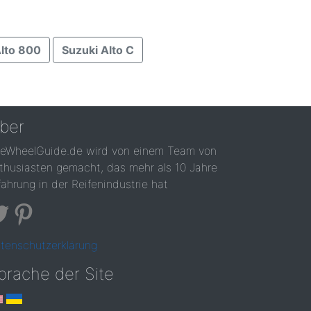
Alto 800
Suzuki Alto C
ber
reWheelGuide.de wird von einem Team von
thusiasten gemacht, das mehr als 10 Jahre
fahrung in der Reifenindustrie hat
tenschutzerklärung
prache der Site