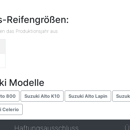
s-Reifengrößen:
ben das Produktionsjahr aus
ki Modelle
lto 800
Suzuki Alto K10
Suzuki Alto Lapin
Suzuk
i Celerio
Haftungsausschluss
Ü