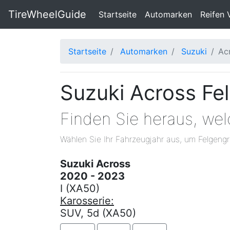
TireWheelGuide
(current)
Startseite
Automarken
Reifen 
Startseite
Automarken
Suzuki
Ac
Suzuki Across Fe
Finden Sie heraus, we
Wählen Sie Ihr Fahrzeugjahr aus, um Felgengr
Suzuki Across
2020 - 2023
I (XA50)
Karosserie:
SUV, 5d (XA50)