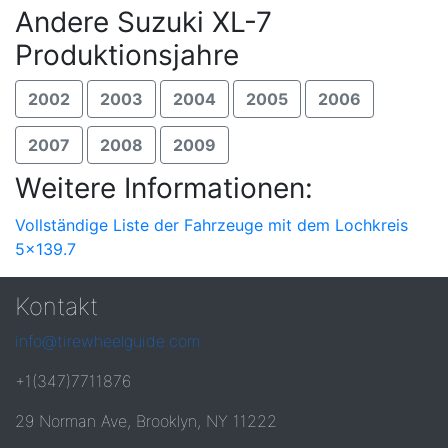
Andere Suzuki XL-7
Produktionsjahre
2002
2003
2004
2005
2006
2007
2008
2009
Weitere Informationen:
Vollständige Liste der Fahrzeuge mit dem Lochkreis
5x139.7
Kontakt
info@tirewheelguide.com
+1(347)7711876
29 Norman Ave, Brooklyn, NY 11222