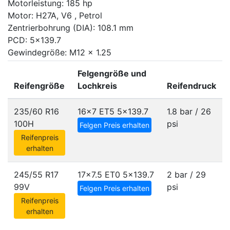
Motorleistung: 185 hp
Motor: H27A, V6 , Petrol
Zentrierbohrung (DIA): 108.1 mm
PCD: 5x139.7
Gewindegröße: M12 x 1.25
Felgengröße und
Reifengröße
Lochkreis
Reifendruck
235/60 R16
16x7 ET5
5x139.7
1.8 bar / 26
100H
psi
Felgen Preis erhalten
Reifenpreis
erhalten
245/55 R17
17x7.5 ET0
5x139.7
2 bar / 29
99V
psi
Felgen Preis erhalten
Reifenpreis
erhalten