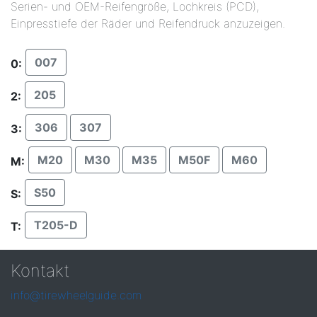
Serien- und OEM-Reifengröße, Lochkreis (PCD),
Einpresstiefe der Räder und Reifendruck anzuzeigen.
007
0:
205
2:
306
307
3:
M20
M30
M35
M50F
M60
M:
S50
S:
T205-D
T:
Kontakt
info@tirewheelguide.com