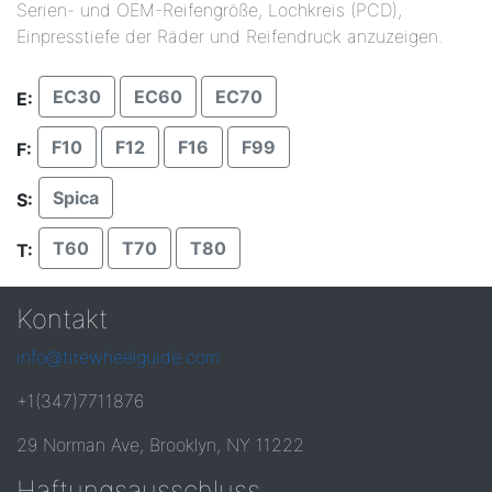
Serien- und OEM-Reifengröße, Lochkreis (PCD),
Einpresstiefe der Räder und Reifendruck anzuzeigen.
EC30
EC60
EC70
E:
F10
F12
F16
F99
F:
Spica
S:
T60
T70
T80
T:
Kontakt
info@tirewheelguide.com
+1(347)7711876
29 Norman Ave, Brooklyn, NY 11222
Haftungsausschluss