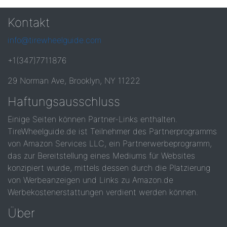
Kontakt
info@tirewheelguide.com
+1(347)7711876
29 Norman Ave, Brooklyn, NY 11222
Haftungsausschluss
Einige Seiten können Partner-Links enthalten.
TireWheelguide.de ist Teilnehmer des Partnerprogramms
von Amazon Services LLC, ein Partnerwerbeprogramm,
das zur Bereitstellung eines Mediums für Websites
konzipiert wurde, mittels dessen durch die Platzierung
von Werbeanzeigen und Links zu Amazon.de
Werbekostenerstattungen verdient werden können.
Über