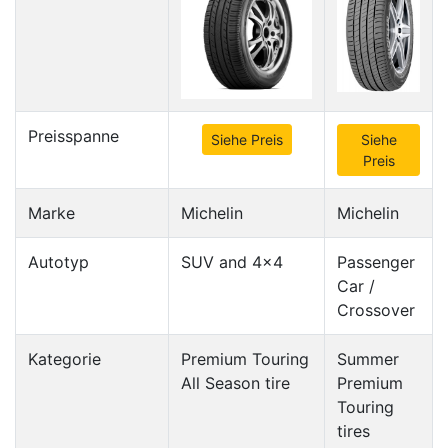
Preisspanne
Siehe Preis
Siehe
Preis
Marke
Michelin
Michelin
Autotyp
SUV and 4x4
Passenger
Car /
Crossover
Kategorie
Premium Touring
Summer
All Season tire
Premium
Touring
tires