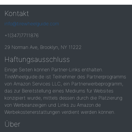
Kontakt
info@tirewheelguide.com
+1(347)7711876
29 Norman Ave, Brooklyn, NY 11222
Haftungsausschluss
Einige Seiten können Partner-Links enthalten.
TireWheelguide.de ist Teilnehmer des Partnerprogramms
von Amazon Services LLC, ein Partnerwerbeprogramm,
das zur Bereitstellung eines Mediums für Websites
konzipiert wurde, mittels dessen durch die Platzierung
von Werbeanzeigen und Links zu Amazon.de
Werbekostenerstattungen verdient werden können.
Über