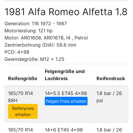
1981 Alfa Romeo Alfetta 1.8
Generation: 116 1972 - 1987
Motorleistung: 121 hp
Motor: AR01608, AR01678, I4 , Petrol
Zentrierbohrung (DIA): 58.6 mm
PCD: 4x98
Gewindegröße: M12 x 1.25
Felgengröße und
Reifengröße
Lochkreis
Reifendruck
185/70 R14
14x5.5 ET45
4x98
1.8 bar / 26
88H
psi
Felgen Preis erhalten
Reifenpreis
erhalten
185/70 R14
14x6 ET45
4x98
1.8 bar / 26