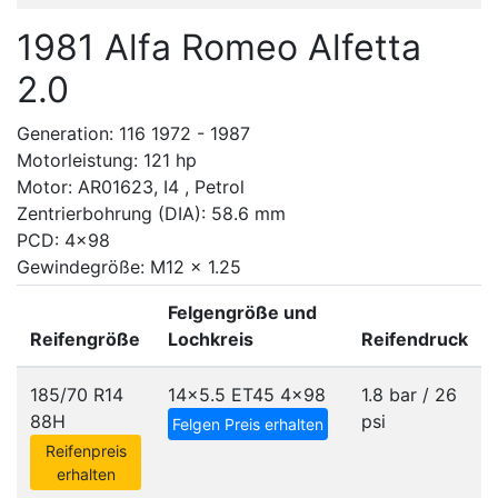
1981 Alfa Romeo Alfetta
2.0
Generation: 116 1972 - 1987
Motorleistung: 121 hp
Motor: AR01623, I4 , Petrol
Zentrierbohrung (DIA): 58.6 mm
PCD: 4x98
Gewindegröße: M12 x 1.25
Felgengröße und
Reifengröße
Lochkreis
Reifendruck
185/70 R14
14x5.5 ET45
4x98
1.8 bar / 26
88H
psi
Felgen Preis erhalten
Reifenpreis
erhalten