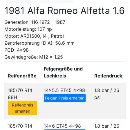
1981 Alfa Romeo Alfetta 1.6
Generation: 116 1972 - 1987
Motorleistung: 107 hp
Motor: AR01600, I4 , Petrol
Zentrierbohrung (DIA): 58.6 mm
PCD: 4x98
Gewindegröße: M12 x 1.25
Felgengröße und
Reifengröße
Lochkreis
Reifendruck
185/70 R14
14x5.5 ET45
4x98
1.8 bar / 26
88H
psi
Felgen Preis erhalten
Reifenpreis
erhalten
185/70 R14
14x6 ET45
4x98
1.8 bar / 26