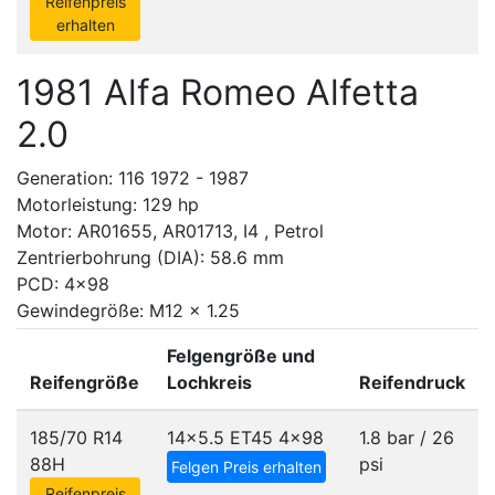
Reifenpreis
erhalten
1981 Alfa Romeo Alfetta
2.0
Generation: 116 1972 - 1987
Motorleistung: 129 hp
Motor: AR01655, AR01713, I4 , Petrol
Zentrierbohrung (DIA): 58.6 mm
PCD: 4x98
Gewindegröße: M12 x 1.25
Felgengröße und
Reifengröße
Lochkreis
Reifendruck
185/70 R14
14x5.5 ET45
4x98
1.8 bar / 26
88H
psi
Felgen Preis erhalten
Reifenpreis