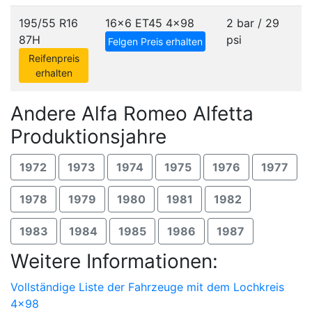
195/55 R16
16x6 ET45
4x98
2 bar / 29
87H
psi
Felgen Preis erhalten
Reifenpreis
erhalten
Andere Alfa Romeo Alfetta
Produktionsjahre
1972
1973
1974
1975
1976
1977
1978
1979
1980
1981
1982
1983
1984
1985
1986
1987
Weitere Informationen:
Vollständige Liste der Fahrzeuge mit dem Lochkreis
4x98