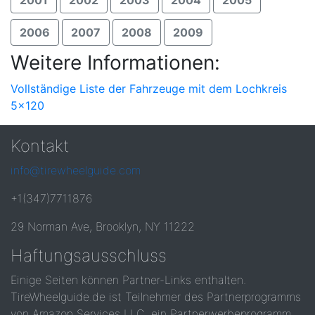
2001
2002
2003
2004
2005
2006
2007
2008
2009
Weitere Informationen:
Vollständige Liste der Fahrzeuge mit dem Lochkreis
5x120
Kontakt
info@tirewheelguide.com
+1(347)7711876
29 Norman Ave, Brooklyn, NY 11222
Haftungsausschluss
Einige Seiten können Partner-Links enthalten.
TireWheelguide.de ist Teilnehmer des Partnerprogramms
von Amazon Services LLC, ein Partnerwerbeprogramm,