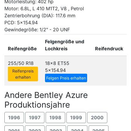
Motorleistung: 402 hp
Motor: 6.8L, L 410 M1T2, V8 , Petrol
Zentrierbohrung (DIA): 117.6 mm
PCD: 5x154.94
Gewindegröße: 1/2" - 20 UNF
Felgengröße und
Reifengröße
Lochkreis
Reifendruck
255/50 R18
18x8 ET55
5x154.94
Reifenpreis
erhalten
Felgen Preis erhalten
Andere Bentley Azure
Produktionsjahre
1996
1997
1998
1999
2000