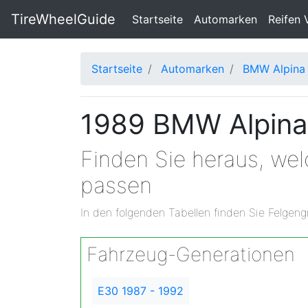
TireWheelGuide
(current)
Startseite
Automarken
Reifen 
Startseite
Automarken
BMW Alpina
1989 BMW Alpina
Finden Sie heraus, we
passen
In den folgenden Tabellen finden Sie Felgeng
Fahrzeug-Generationen
E30 1987 - 1992