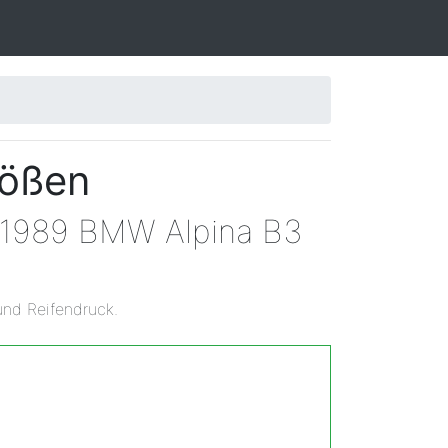
rößen
n 1989 BMW Alpina B3
und Reifendruck.