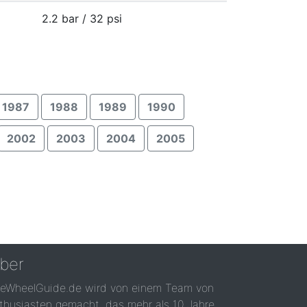
2.2 bar / 32 psi
1987
1988
1989
1990
2002
2003
2004
2005
ber
reWheelGuide.de wird von einem Team von
thusiasten gemacht, das mehr als 10 Jahre