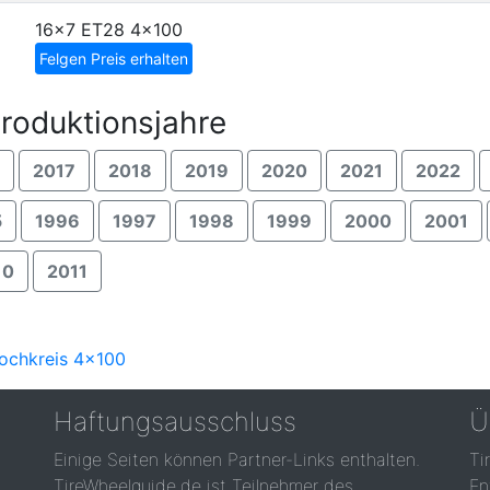
16x7 ET28
4x100
Felgen Preis erhalten
roduktionsjahre
2017
2018
2019
2020
2021
2022
5
1996
1997
1998
1999
2000
2001
10
2011
Lochkreis 4x100
Haftungsausschluss
Ü
Einige Seiten können Partner-Links enthalten.
Ti
TireWheelguide.de ist Teilnehmer des
En