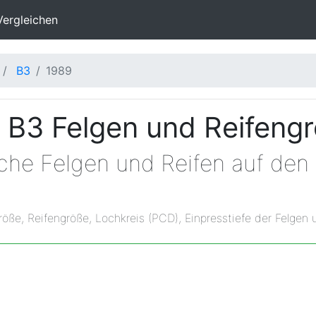
Vergleichen
B3
1989
 B3 Felgen und Reifeng
lche Felgen und Reifen auf de
röße, Reifengröße, Lochkreis (PCD), Einpresstiefe der Felgen 