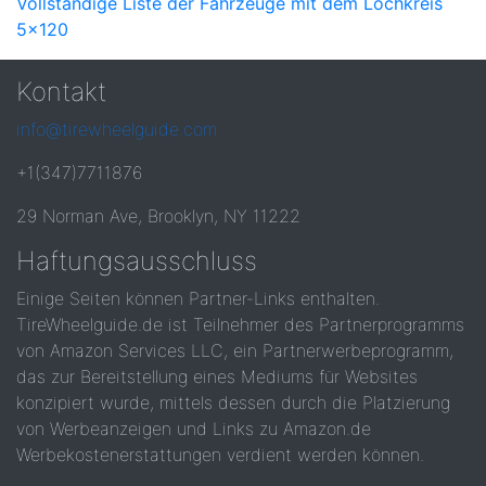
Vollständige Liste der Fahrzeuge mit dem Lochkreis
5x120
Kontakt
info@tirewheelguide.com
+1(347)7711876
29 Norman Ave, Brooklyn, NY 11222
Haftungsausschluss
Einige Seiten können Partner-Links enthalten.
TireWheelguide.de ist Teilnehmer des Partnerprogramms
von Amazon Services LLC, ein Partnerwerbeprogramm,
das zur Bereitstellung eines Mediums für Websites
konzipiert wurde, mittels dessen durch die Platzierung
von Werbeanzeigen und Links zu Amazon.de
Werbekostenerstattungen verdient werden können.