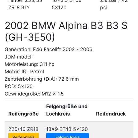
Hinten 255/35
18x8.5 ET50
2.9 bar / 42
ZR18 91Y
5x120
psi
2002 BMW Alpina B3 B3 S
(GH-3E50)
Generation: E46 Facelift 2002 - 2006
JDM modell
Motorleistung: 311 hp
Motor: I6 , Petrol
Zentrierbohrung (DIA): 72.6 mm
PCD: 5x120
Gewindegröße: M12 x 1.5
Felgengröße und
Reifengröße
Lochkreis
Reifendruck
225/40 ZR18
18x9 ET48
5x120
Reifenpreis
Felgen Preis