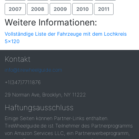
2007
2008
2009
2010
2011
Weitere Informationen:
Vollständige Liste der Fahrzeuge mit dem Lochkreis
5x120
Kontakt
info@tirewheelguide.com
+1(347)7711876
29 Norman Ave, Brooklyn, NY 11222
Haftungsausschluss
Einige Seiten können Partner-Links enthalten.
TireWheelguide.de ist Teilnehmer des Partnerprogramms
von Amazon Services LLC, ein Partnerwerbeprogramm,