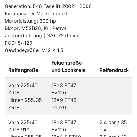
Generation: E46 Facelift 2002 - 2006
Europäischer Markt modell
Motorleistung: 300 hp
Motor: M52B28, I6 , Petrol
Zentrierbohrung (DIA): 72.6 mm
PCD: 5x120
Gewindegröße: M12 x 1.5
Felgengröße
Reifengröße
und Lochkreis
Reifendruck
Vorn 225/40
18x8 ET47
ZR18
5x120
Hinten 255/35
18x9 ET48
ZR18
5x120
Vorn 225/40
18x8 ET47
2.4 bar / 35
ZR18 91Y
5x120
psi