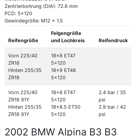
Zentrierbohrung (DIA): 72.6 mm
PCD: 5x120
Gewindegröße: M12 x 1.5
Felgengröße
Reifengröße
und Lochkreis
Reifendruck
Vorn 225/40
18x8 ET47
ZR18
5x120
Hinten 255/35
18x9 ET48
ZR18
5x120
Vorn 225/40
18x8 ET47
2.4 bar / 35
ZR18 91Y
5x120
psi
Hinten 255/35
18x8.5 ET50
2.9 bar / 42
ZR18 91Y
5x120
psi
2002 BMW Alpina B3 B3