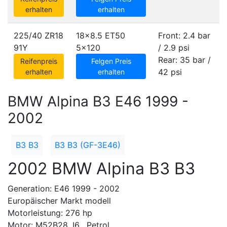
erhalten
erhalten
225/40 ZR18
18x8.5 ET50
Front: 2.4 bar
91Y
5x120
/ 2.9 psi
Rear: 35 bar /
Reifenpreis
Felgen Preis
42 psi
erhalten
erhalten
BMW Alpina B3 E46 1999 -
2002
B3 B3
B3 B3 (GF-3E46)
2002 BMW Alpina B3 B3
Generation: E46 1999 - 2002
Europäischer Markt modell
Motorleistung: 276 hp
Motor: M52B28, I6 , Petrol