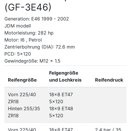
(GF-3E46)
Generation: E46 1999 - 2002
JDM modell
Motorleistung: 282 hp
Motor: I6 , Petrol
Zentrierbohrung (DIA): 72.6 mm
PCD: 5x120
Gewindegröße: M12 x 1.5
Felgengröße
Reifengröße
und Lochkreis
Reifendruck
Vorn 225/40
18x8 ET47
ZR18
5x120
Hinten 255/35
18x9 ET48
ZR18
5x120
Vorn 225/40
18x8 ET47
2.4 bar / 35