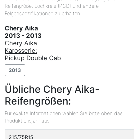
Reifengröße, Lochkreis (PCD) und andere
Felgenspezifikationen zu erhalten
Chery Aika
2013 - 2013
Chery Aika
Karosserie:
Pickup Double Cab
2013
Übliche Chery Aika-
Reifengrößen:
Für exakte Informationen wählen Sie bitte oben das
Produktionsjahr aus
215/75R15