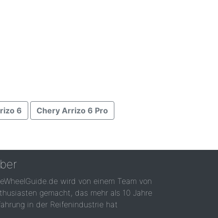
rizo 6
Chery Arrizo 6 Pro
ber
reWheelGuide.de wird von einem Team von
thusiasten gemacht, das mehr als 10 Jahre
fahrung in der Reifenindustrie hat