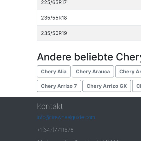
225/65R17
235/55R18
235/50R19
Andere beliebte Cher
Chery Alia
Chery Arauca
Chery Ar
Chery Arrizo 7
Chery Arrizo GX
C
Kontakt
info@tirewheelguide.com
+1(347)7711876