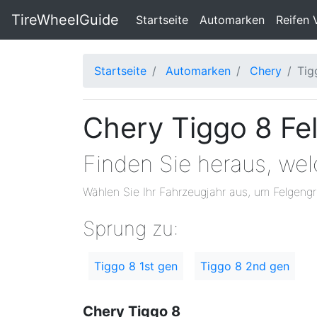
TireWheelGuide
(current)
Startseite
Automarken
Reifen 
Startseite
Automarken
Chery
Tig
Chery Tiggo 8 Fe
Finden Sie heraus, we
Wählen Sie Ihr Fahrzeugjahr aus, um Felgengr
Sprung zu:
Tiggo 8 1st gen
Tiggo 8 2nd gen
Chery Tiggo 8