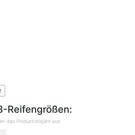
2
8-Reifengrößen:
ben das Produktionsjahr aus