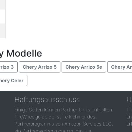
y Modelle
rizo 3
Chery Arrizo 5
Chery Arrizo 5e
Chery Ar
hery Celer
Haftungsausschluss
Ü
Einige Seiten können Partner-Links enthalten.
Ti
TireWheelguide.de ist Teilnehmer des
En
Partnerprogramms von Amazon Services LLC,
Er
ein Partnerwerbeprogramm, das zur