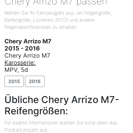
Chery Arrizo M7 passen
Wählen Sie Ihr Fahrzeugjahr aus, um Felgengröße,
Reifengröße, Lochkreis (PCD) und andere
Felgenspezifikationen zu erhalten
Chery Arrizo M7
2015 - 2016
Chery Arrizo M7
Karosserie:
MPV, 5d
2015
2016
Übliche Chery Arrizo M7-
Reifengrößen:
Für exakte Informationen wählen Sie bitte oben das
Produktionsjahr aus