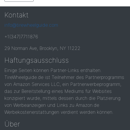
Kontakt
info@tirewheelguide.com
+1(347)7711876
29 Norman Ave, Brooklyn, NY 11222
Haftungsausschluss
Einige Seiten können Partner-Links enthalten.
TireWheelguide.de ist Teilnehmer des Partnerprogramms
von Amazon Services LLC, ein Partnerwerbeprogramm,
das zur Bereitstellung eines Mediums für Websites
konzipiert wurde, mittels dessen durch die Platzierung
von Werbeanzeigen und Links zu Amazon.de
Werbekostenerstattungen verdient werden können.
Über