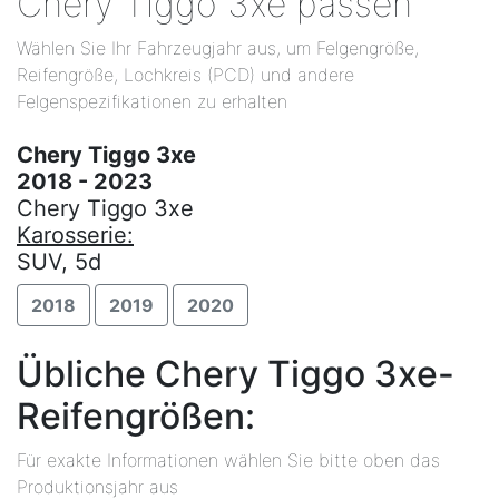
Chery Tiggo 3xe passen
Wählen Sie Ihr Fahrzeugjahr aus, um Felgengröße,
Reifengröße, Lochkreis (PCD) und andere
Felgenspezifikationen zu erhalten
Chery Tiggo 3xe
2018 - 2023
Chery Tiggo 3xe
Karosserie:
SUV, 5d
2018
2019
2020
Übliche Chery Tiggo 3xe-
Reifengrößen:
Für exakte Informationen wählen Sie bitte oben das
Produktionsjahr aus