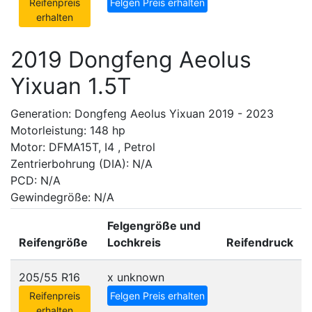
Reifenpreis
Felgen Preis erhalten
erhalten
2019 Dongfeng Aeolus
Yixuan 1.5T
Generation: Dongfeng Aeolus Yixuan 2019 - 2023
Motorleistung: 148 hp
Motor: DFMA15T, I4 , Petrol
Zentrierbohrung (DIA): N/A
PCD: N/A
Gewindegröße: N/A
Felgengröße und
Reifengröße
Lochkreis
Reifendruck
205/55 R16
x
unknown
Reifenpreis
Felgen Preis erhalten
erhalten