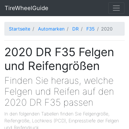
TireWheelGuide
Startseite
Automarken
DR
F35
2020
2020 DR F35 Felgen
und Reifengrößen
Finden Sie heraus, welche
Felgen und Reifen auf den
2020 DR F35 passen
In den folgenden Tabellen finden Sie Felgengröße,
Reifengröße, Lochkreis (PCD), Einpresstiefe der Felgen
und Reifendruck.