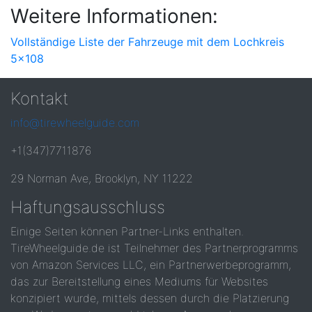
Weitere Informationen:
Vollständige Liste der Fahrzeuge mit dem Lochkreis
5x108
Kontakt
info@tirewheelguide.com
+1(347)7711876
29 Norman Ave, Brooklyn, NY 11222
Haftungsausschluss
Einige Seiten können Partner-Links enthalten.
TireWheelguide.de ist Teilnehmer des Partnerprogramms
von Amazon Services LLC, ein Partnerwerbeprogramm,
das zur Bereitstellung eines Mediums für Websites
konzipiert wurde, mittels dessen durch die Platzierung