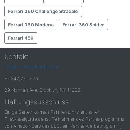
Ferrari 360 Challenge Stradale
Ferrari 360 Modena
Ferrari 360 Spider
Ferrari 456
Kontakt
info@tirewheelguide.com
+1(347)7711876
29 Norman Ave, Brooklyn, NY 11222
Haftungsausschluss
Einige Seiten können Partner-Links enthalten.
TireWheelguide.de ist Teilnehmer des Partnerprogramms
von Amazon Services LLC, ein Partnerwerbeprogramm,