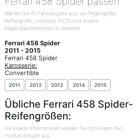
Ferrari 458 Spider passen
Wählen Sie Ihr Fahrzeugjahr aus, um Felgengröße,
Reifengröße, Lochkreis (PCD) und andere
Felgenspezifikationen zu erhalten
Ferrari 458 Spider
2011 - 2015
Ferrari 458 Spider
Karosserie:
Convertible
2011
2012
2013
2014
2015
Übliche Ferrari 458 Spider-
Reifengrößen:
Für exakte Informationen wählen Sie bitte oben das
Produktionsjahr aus