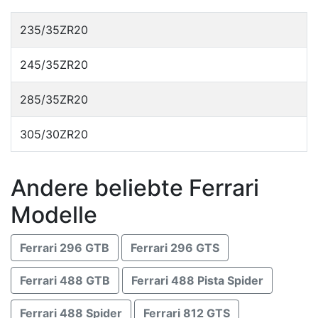
235/35ZR20
245/35ZR20
285/35ZR20
305/30ZR20
Andere beliebte Ferrari
Modelle
Ferrari 296 GTB
Ferrari 296 GTS
Ferrari 488 GTB
Ferrari 488 Pista Spider
Ferrari 488 Spider
Ferrari 812 GTS