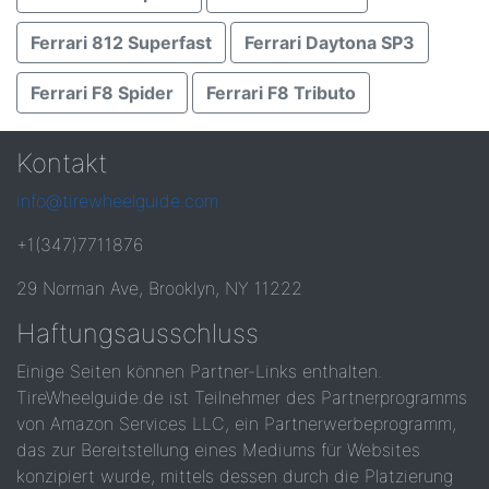
Ferrari 812 Superfast
Ferrari Daytona SP3
Ferrari F8 Spider
Ferrari F8 Tributo
Kontakt
info@tirewheelguide.com
+1(347)7711876
29 Norman Ave, Brooklyn, NY 11222
Haftungsausschluss
Einige Seiten können Partner-Links enthalten.
TireWheelguide.de ist Teilnehmer des Partnerprogramms
von Amazon Services LLC, ein Partnerwerbeprogramm,
das zur Bereitstellung eines Mediums für Websites
konzipiert wurde, mittels dessen durch die Platzierung