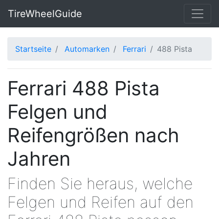
TireWheelGuide
Startseite
Automarken
Ferrari
488 Pista
Ferrari 488 Pista
Felgen und
Reifengrößen nach
Jahren
Finden Sie heraus, welche
Felgen und Reifen auf den