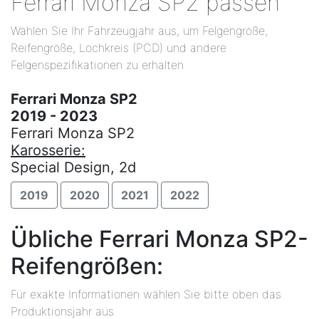
Ferrari Monza SP2 passen
Wählen Sie Ihr Fahrzeugjahr aus, um Felgengröße,
Reifengröße, Lochkreis (PCD) und andere
Felgenspezifikationen zu erhalten
Ferrari Monza SP2
2019 - 2023
Ferrari Monza SP2
Karosserie:
Special Design, 2d
2019
2020
2021
2022
Übliche Ferrari Monza SP2-
Reifengrößen:
Für exakte Informationen wählen Sie bitte oben das
Produktionsjahr aus