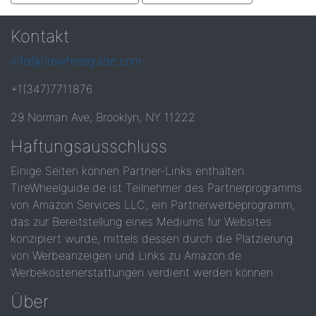
Kontakt
info@tirewheelguide.com
+1(347)7711876
29 Norman Ave, Brooklyn, NY 11222
Haftungsausschluss
Einige Seiten können Partner-Links enthalten.
TireWheelguide.de ist Teilnehmer des Partnerprogramms
von Amazon Services LLC, ein Partnerwerbeprogramm,
das zur Bereitstellung eines Mediums für Websites
konzipiert wurde, mittels dessen durch die Platzierung
von Werbeanzeigen und Links zu Amazon.de
Werbekostenerstattungen verdient werden können.
Über