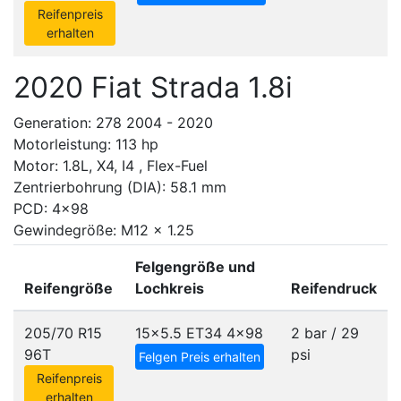
Reifenpreis
erhalten
2020 Fiat Strada 1.8i
Generation: 278 2004 - 2020
Motorleistung: 113 hp
Motor: 1.8L, X4, I4 , Flex-Fuel
Zentrierbohrung (DIA): 58.1 mm
PCD: 4x98
Gewindegröße: M12 x 1.25
Felgengröße und
Reifengröße
Lochkreis
Reifendruck
205/70 R15
15x5.5 ET34
4x98
2 bar / 29
96T
psi
Felgen Preis erhalten
Reifenpreis
erhalten