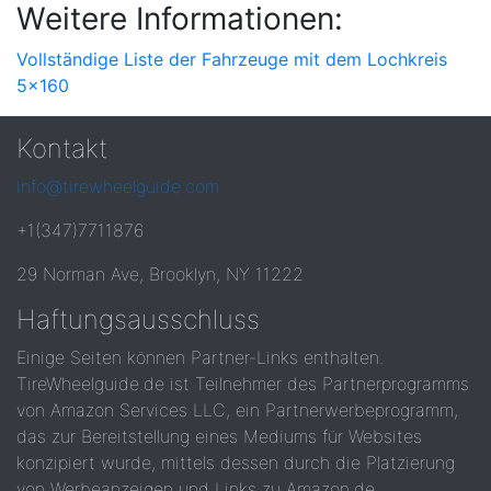
Weitere Informationen:
Vollständige Liste der Fahrzeuge mit dem Lochkreis
5x160
Kontakt
info@tirewheelguide.com
+1(347)7711876
29 Norman Ave, Brooklyn, NY 11222
Haftungsausschluss
Einige Seiten können Partner-Links enthalten.
TireWheelguide.de ist Teilnehmer des Partnerprogramms
von Amazon Services LLC, ein Partnerwerbeprogramm,
das zur Bereitstellung eines Mediums für Websites
konzipiert wurde, mittels dessen durch die Platzierung
von Werbeanzeigen und Links zu Amazon.de