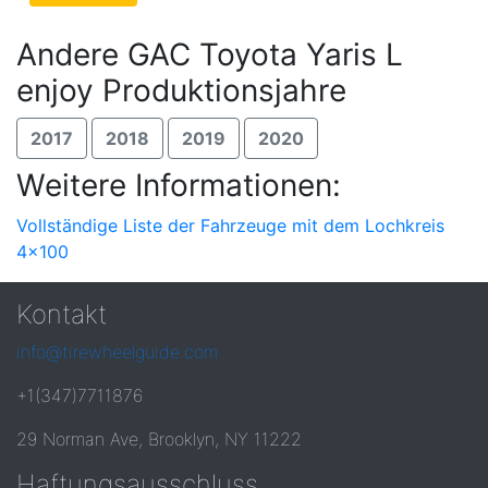
Andere GAC Toyota Yaris L
enjoy Produktionsjahre
2017
2018
2019
2020
Weitere Informationen:
Vollständige Liste der Fahrzeuge mit dem Lochkreis
4x100
Kontakt
info@tirewheelguide.com
+1(347)7711876
29 Norman Ave, Brooklyn, NY 11222
Haftungsausschluss