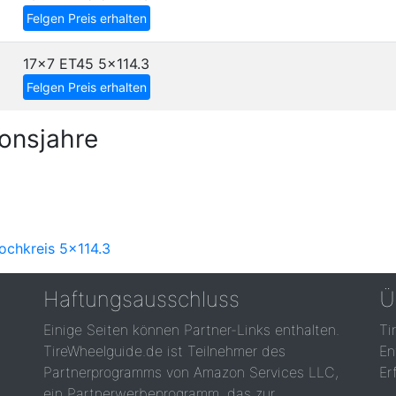
Felgen Preis erhalten
17x7 ET45
5x114.3
Felgen Preis erhalten
onsjahre
ochkreis 5x114.3
Haftungsausschluss
Ü
Einige Seiten können Partner-Links enthalten.
Ti
TireWheelguide.de ist Teilnehmer des
En
Partnerprogramms von Amazon Services LLC,
Er
ein Partnerwerbeprogramm, das zur