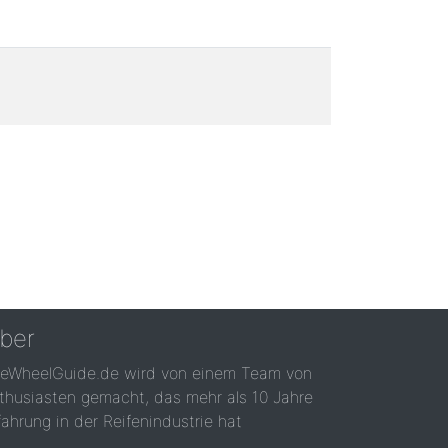
ber
reWheelGuide.de wird von einem Team von
thusiasten gemacht, das mehr als 10 Jahre
fahrung in der Reifenindustrie hat