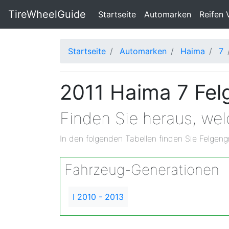
TireWheelGuide
(current)
Startseite
Automarken
Reifen 
Startseite
Automarken
Haima
7
2011 Haima 7 Fel
Finden Sie heraus, we
In den folgenden Tabellen finden Sie Felgeng
Fahrzeug-Generationen
I 2010 - 2013