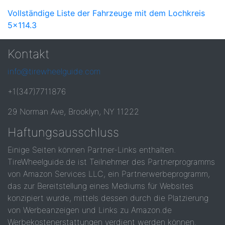
Vollständige Liste der Fahrzeuge mit dem Lochkreis
5x114.3
Kontakt
info@tirewheelguide.com
+1(347)7711876
29 Norman Ave, Brooklyn, NY 11222
Haftungsausschluss
Einige Seiten können Partner-Links enthalten.
TireWheelguide.de ist Teilnehmer des Partnerprogramms
von Amazon Services LLC, ein Partnerwerbeprogramm,
das zur Bereitstellung eines Mediums für Websites
konzipiert wurde, mittels dessen durch die Platzierung
von Werbeanzeigen und Links zu Amazon.de
Werbekostenerstattungen verdient werden können.