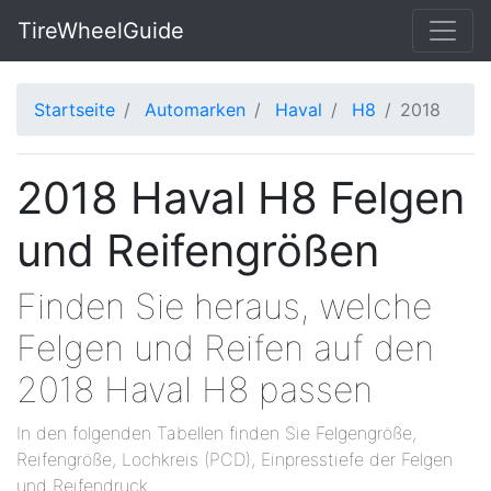
TireWheelGuide
Startseite
Automarken
Haval
H8
2018
2018 Haval H8 Felgen
und Reifengrößen
Finden Sie heraus, welche
Felgen und Reifen auf den
2018 Haval H8 passen
In den folgenden Tabellen finden Sie Felgengröße,
Reifengröße, Lochkreis (PCD), Einpresstiefe der Felgen
und Reifendruck.