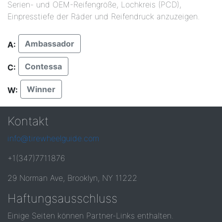
Serien- und OEM-Reifengröße, Lochkreis (PCD),
Einpresstiefe der Räder und Reifendruck anzuzeigen.
Ambassador
A:
Contessa
C:
Winner
W:
Kontakt
info@tirewheelguide.com
+1(347)7711876
29 Norman Ave, Brooklyn, NY 11222
Haftungsausschluss
Einige Seiten können Partner-Links enthalten.