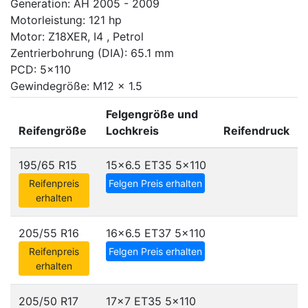
Generation: AH 2005 - 2009
Motorleistung: 121 hp
Motor: Z18XER, I4 , Petrol
Zentrierbohrung (DIA): 65.1 mm
PCD: 5x110
Gewindegröße: M12 x 1.5
Felgengröße und
Reifengröße
Lochkreis
Reifendruck
195/65 R15
15x6.5 ET35
5x110
Reifenpreis
Felgen Preis erhalten
erhalten
205/55 R16
16x6.5 ET37
5x110
Reifenpreis
Felgen Preis erhalten
erhalten
205/50 R17
17x7 ET35
5x110