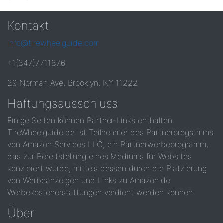
Kontakt
info@tirewheelguide.com
+1(347)7711876
29 Norman Ave, Brooklyn, NY 11222
Haftungsausschluss
Einige Seiten können Partner-Links enthalten.
TireWheelguide.de ist Teilnehmer des Partnerprogramms
von Amazon Services LLC, ein Partnerwerbeprogramm,
das zur Bereitstellung eines Mediums für Websites
konzipiert wurde, mittels dessen durch die Platzierung
von Werbeanzeigen und Links zu Amazon.de
Werbekostenerstattungen verdient werden können.
Über