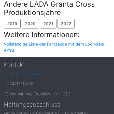
Andere LADA Granta Cross
Produktionsjahre
2019
2020
2021
2022
Weitere Informationen:
Vollständige Liste der Fahrzeuge mit dem Lochkreis
4x98
Kontakt
info@tirewheelguide.com
+1(347)7711876
29 Norman Ave, Brooklyn, NY 11222
Haftungsausschluss
Einige Seiten können Partner-Links enthalten.