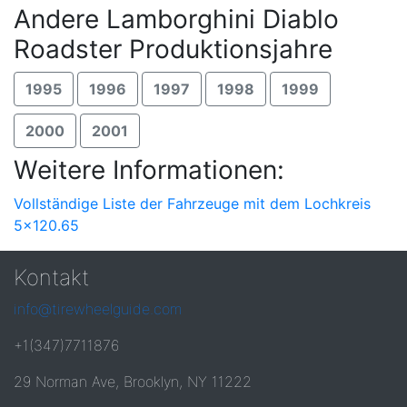
Andere Lamborghini Diablo
Roadster Produktionsjahre
1995
1996
1997
1998
1999
2000
2001
Weitere Informationen:
Vollständige Liste der Fahrzeuge mit dem Lochkreis
5x120.65
Kontakt
info@tirewheelguide.com
+1(347)7711876
29 Norman Ave, Brooklyn, NY 11222