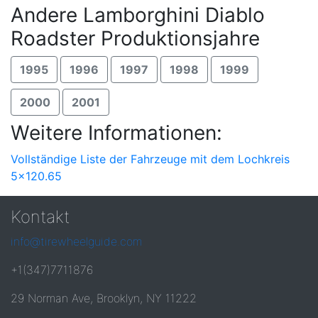
Andere Lamborghini Diablo
Roadster Produktionsjahre
1995
1996
1997
1998
1999
2000
2001
Weitere Informationen:
Vollständige Liste der Fahrzeuge mit dem Lochkreis
5x120.65
Kontakt
info@tirewheelguide.com
+1(347)7711876
29 Norman Ave, Brooklyn, NY 11222