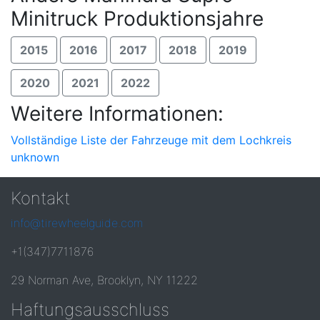
Minitruck Produktionsjahre
2015
2016
2017
2018
2019
2020
2021
2022
Weitere Informationen:
Vollständige Liste der Fahrzeuge mit dem Lochkreis
unknown
Kontakt
info@tirewheelguide.com
+1(347)7711876
29 Norman Ave, Brooklyn, NY 11222
Haftungsausschluss