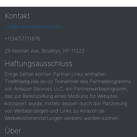
Kontakt
info@tirewheelguide.com
+1(347)7711876
29 Norman Ave, Brooklyn, NY 11222
Haftungsausschluss
Einige Seiten können Partner-Links enthalten.
TireWheelguide.de ist Teilnehmer des Partnerprogramms
von Amazon Services LLC, ein Partnerwerbeprogramm,
das zur Bereitstellung eines Mediums für Websites
konzipiert wurde, mittels dessen durch die Platzierung
von Werbeanzeigen und Links zu Amazon.de
Werbekostenerstattungen verdient werden können.
Über