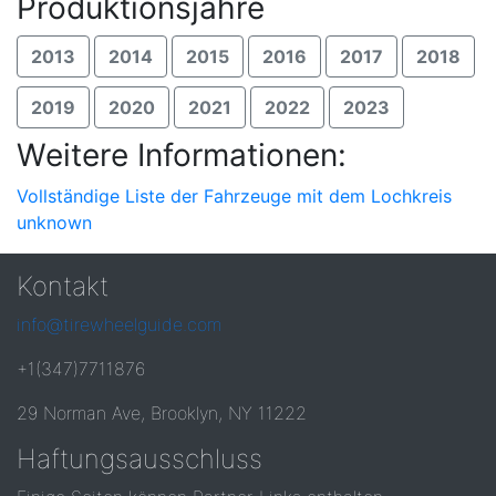
Produktionsjahre
2013
2014
2015
2016
2017
2018
2019
2020
2021
2022
2023
Weitere Informationen:
Vollständige Liste der Fahrzeuge mit dem Lochkreis
unknown
Kontakt
info@tirewheelguide.com
+1(347)7711876
29 Norman Ave, Brooklyn, NY 11222
Haftungsausschluss