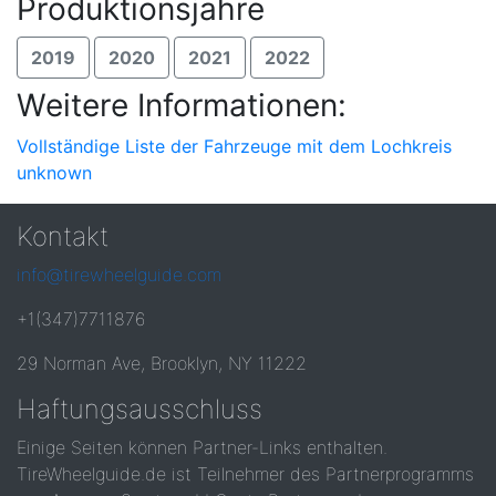
Produktionsjahre
2019
2020
2021
2022
Weitere Informationen:
Vollständige Liste der Fahrzeuge mit dem Lochkreis
unknown
Kontakt
info@tirewheelguide.com
+1(347)7711876
29 Norman Ave, Brooklyn, NY 11222
Haftungsausschluss
Einige Seiten können Partner-Links enthalten.
TireWheelguide.de ist Teilnehmer des Partnerprogramms