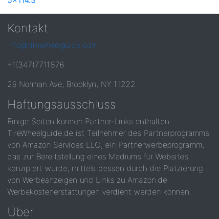
5x114.3
Kontakt
info@tirewheelguide.com
+1(347)7711876
29 Norman Ave, Brooklyn, NY 11222
Haftungsausschluss
Einige Seiten können Partner-Links enthalten.
TireWheelguide.de ist Teilnehmer des Partnerprogramms
von Amazon Services LLC, ein Partnerwerbeprogramm,
das zur Bereitstellung eines Mediums für Websites
konzipiert wurde, mittels dessen durch die Platzierung
von Werbeanzeigen und Links zu Amazon.de
Werbekostenerstattungen verdient werden können.
Über