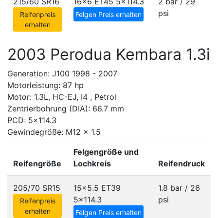
215/60 SR16
16x6 ET45
5x114.3
2 bar / 29
psi
Reifenpreis
Felgen Preis erhalten
erhalten
2003 Perodua Kembara 1.3i
Generation: J100 1998 - 2007
Motorleistung: 87 hp
Motor: 1.3L, HC-EJ, I4 , Petrol
Zentrierbohrung (DIA): 66.7 mm
PCD: 5x114.3
Gewindegröße: M12 x 1.5
Felgengröße und
Reifengröße
Lochkreis
Reifendruck
205/70 SR15
15x5.5 ET39
1.8 bar / 26
5x114.3
psi
Reifenpreis
erhalten
Felgen Preis erhalten