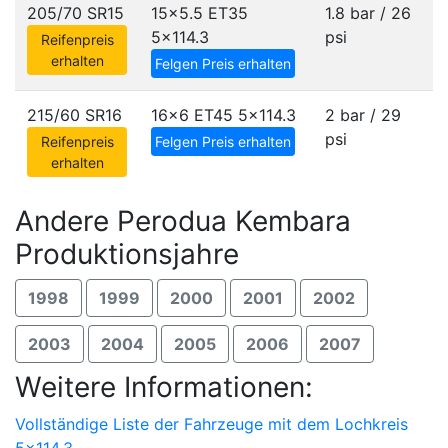
205/70 SR15
15x5.5 ET35
1.8 bar / 26
5x114.3
psi
Reifenpreis
erhalten
Felgen Preis erhalten
215/60 SR16
16x6 ET45
5x114.3
2 bar / 29
psi
Reifenpreis
Felgen Preis erhalten
erhalten
Andere Perodua Kembara
Produktionsjahre
1998
1999
2000
2001
2002
2003
2004
2005
2006
2007
Weitere Informationen:
Vollständige Liste der Fahrzeuge mit dem Lochkreis