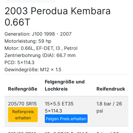
2003 Perodua Kembara
0.66T
Generation: J100 1998 - 2007
Motorleistung: 59 hp
Motor: 0.66L, EF-DET, I3 , Petrol
Zentrierbohrung (DIA): 66.7 mm
PCD: 5x114.3
Gewindegröße: M12 x 1.5
Felgengröße und
Reifengröße
Lochkreis
Reifendruck
205/70 SR15
15x5.5 ET35
1.8 bar / 26
5x114.3
psi
Reifenpreis
erhalten
Felgen Preis erhalten