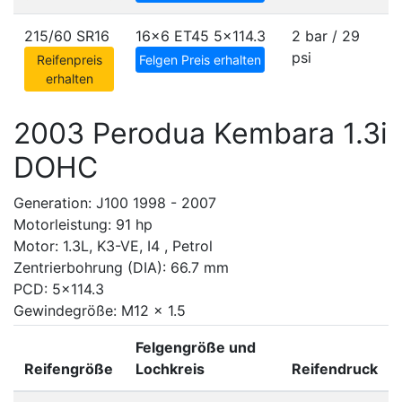
215/60 SR16
16x6 ET45
5x114.3
2 bar / 29
psi
Reifenpreis
Felgen Preis erhalten
erhalten
2003 Perodua Kembara 1.3i
DOHC
Generation: J100 1998 - 2007
Motorleistung: 91 hp
Motor: 1.3L, K3-VE, I4 , Petrol
Zentrierbohrung (DIA): 66.7 mm
PCD: 5x114.3
Gewindegröße: M12 x 1.5
Felgengröße und
Reifengröße
Lochkreis
Reifendruck